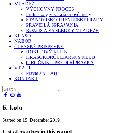
MLÁDEŽ
VÝCHOVNÝ PROCES
Profil školy, vízia a športové triedy
STANOVISKO TRÉNERSKEJ RADY
PRAVIDLÁ SPRÁVANIA
ROZPIS A VÝSLEDKY MLÁDEŽE
KRASO
NÁBOR
ČLENSKÉ PRÍSPEVKY
HOKEJOVÝ KLUB
KRASOKORČULIARSKY KLUB
0. ROČNÍK – PREDPRÍPRAVKA
VT AHL
Pravidlá VT AHL
KONTAKT
6. kolo
Started on
15. December 2019
List of matches in this round