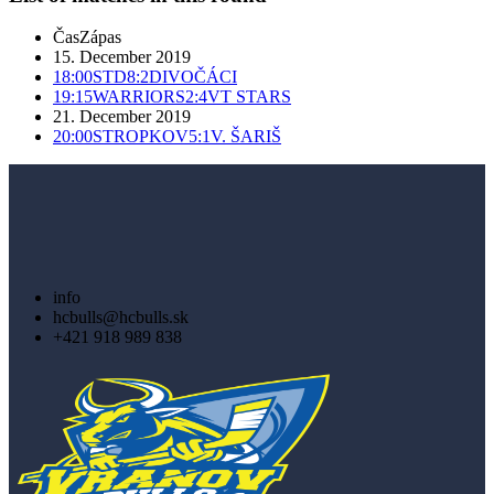
Čas
Zápas
15. December 2019
18:00
STD
8:2
DIVOČÁCI
19:15
WARRIORS
2:4
VT STARS
21. December 2019
20:00
STROPKOV
5:1
V. ŠARIŠ
info
hcbulls@hcbulls.sk
+421 918 989 838