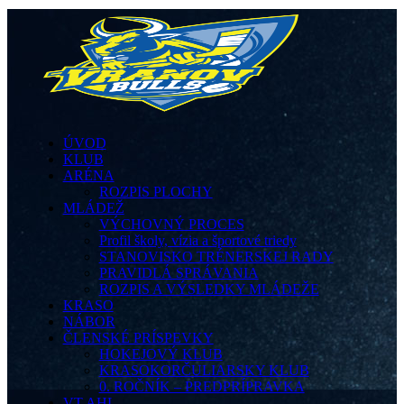
ÚVOD
KLUB
ARÉNA
ROZPIS PLOCHY
MLÁDEŽ
VÝCHOVNÝ PROCES
Profil školy, vízia a športové triedy
STANOVISKO TRÉNERSKEJ RADY
PRAVIDLÁ SPRÁVANIA
ROZPIS A VÝSLEDKY MLÁDEŽE
KRASO
NÁBOR
ČLENSKÉ PRÍSPEVKY
HOKEJOVÝ KLUB
KRASOKORČULIARSKY KLUB
0. ROČNÍK – PREDPRÍPRAVKA
VT AHL