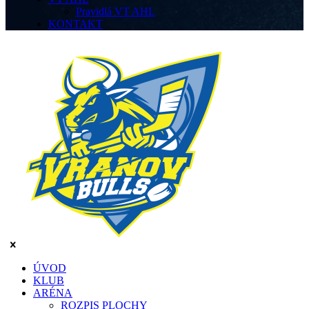
Pravidlá VT AHL
KONTAKT
ÚVOD
KLUB
ARÉNA
ROZPIS PLOCHY