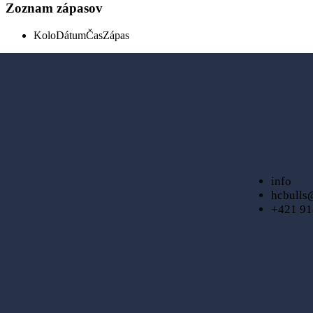
Zoznam zápasov
Kolo
Dátum
Čas
Zápas
info
hcbulls
+421 91