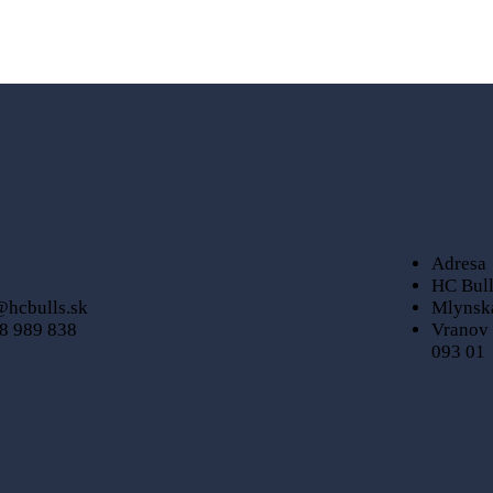
Adresa
HC Bull
@hcbulls.sk
Mlynsk
8 989 838
Vranov 
093 01