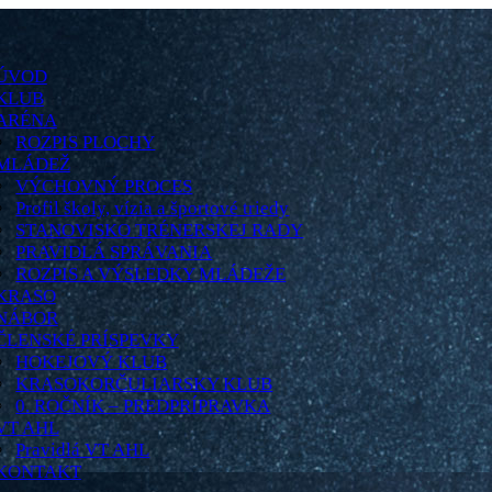
ÚVOD
KLUB
ARÉNA
ROZPIS PLOCHY
MLÁDEŽ
VÝCHOVNÝ PROCES
Profil školy, vízia a športové triedy
STANOVISKO TRÉNERSKEJ RADY
PRAVIDLÁ SPRÁVANIA
ROZPIS A VÝSLEDKY MLÁDEŽE
KRASO
NÁBOR
ČLENSKÉ PRÍSPEVKY
HOKEJOVÝ KLUB
KRASOKORČULIARSKY KLUB
0. ROČNÍK – PREDPRÍPRAVKA
VT AHL
Pravidlá VT AHL
KONTAKT