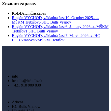
Zoznam zápasov
Kolo
Dátum
Čas
Zápas
Región VÝCHOD, základná časť
19. October 2025
--:--
MŠKM Trebišov
6:0
HC Bulls Vranov
Región VÝCHOD, základná časť
6. January 2026
--:--
MŠKM
Trebišov
1:5
HC Bulls Vranov
Región VÝCHOD, základná časť
7. March 2026
--:--
HC
Bulls Vranov
4:2
MŠKM Trebišov
info
hcbulls@hcbulls.sk
+421 918 989 838
Adresa
HC Bulls Vranov,
Mlynská 1346,