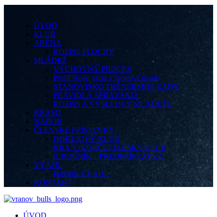
ÚVOD
KLUB
ARÉNA
ROZPIS PLOCHY
MLÁDEŽ
VÝCHOVNÝ PROCES
Profil školy, vízia a športové triedy
STANOVISKO TRÉNERSKEJ RADY
PRAVIDLÁ SPRÁVANIA
ROZPIS A VÝSLEDKY MLÁDEŽE
KRASO
NÁBOR
ČLENSKÉ PRÍSPEVKY
HOKEJOVÝ KLUB
KRASOKORČULIARSKY KLUB
0. ROČNÍK – PREDPRÍPRAVKA
VT AHL
Pravidlá VT AHL
KONTAKT
ÚVOD