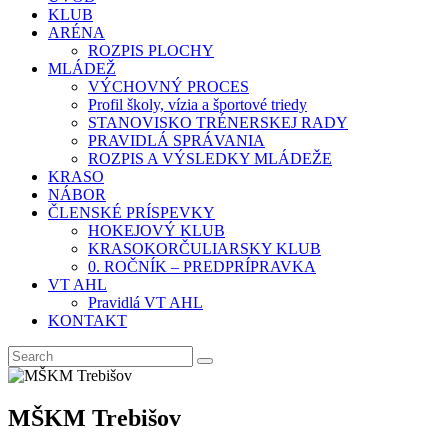
KLUB
ARÉNA
ROZPIS PLOCHY
MLÁDEŽ
VÝCHOVNÝ PROCES
Profil školy, vízia a športové triedy
STANOVISKO TRÉNERSKEJ RADY
PRAVIDLÁ SPRÁVANIA
ROZPIS A VÝSLEDKY MLÁDEŽE
KRASO
NÁBOR
ČLENSKÉ PRÍSPEVKY
HOKEJOVÝ KLUB
KRASOKORČULIARSKY KLUB
0. ROČNÍK – PREDPRÍPRAVKA
VT AHL
Pravidlá VT AHL
KONTAKT
MŠKM Trebišov