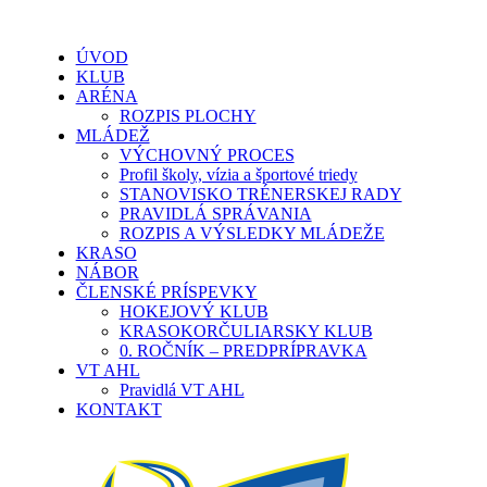
ÚVOD
KLUB
ARÉNA
ROZPIS PLOCHY
MLÁDEŽ
VÝCHOVNÝ PROCES
Profil školy, vízia a športové triedy
STANOVISKO TRÉNERSKEJ RADY
PRAVIDLÁ SPRÁVANIA
ROZPIS A VÝSLEDKY MLÁDEŽE
KRASO
NÁBOR
ČLENSKÉ PRÍSPEVKY
HOKEJOVÝ KLUB
KRASOKORČULIARSKY KLUB
0. ROČNÍK – PREDPRÍPRAVKA
VT AHL
Pravidlá VT AHL
KONTAKT