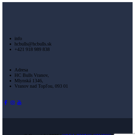
info
hcbulls@hcbulls.sk
+421 918 989 838
Adresa
HC Bulls Vranov,
Mlynská 1346,
Vranov nad Topľou, 093 01