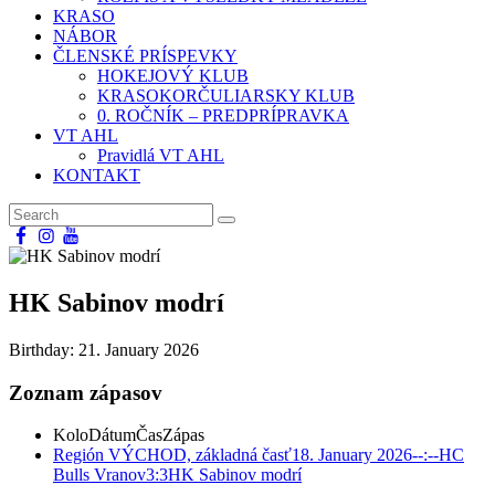
KRASO
NÁBOR
ČLENSKÉ PRÍSPEVKY
HOKEJOVÝ KLUB
KRASOKORČULIARSKY KLUB
0. ROČNÍK – PREDPRÍPRAVKA
VT AHL
Pravidlá VT AHL
KONTAKT
HK Sabinov modrí
Birthday:
21. January 2026
Zoznam zápasov
Kolo
Dátum
Čas
Zápas
Región VÝCHOD, základná časť
18. January 2026
--:--
HC
Bulls Vranov
3:3
HK Sabinov modrí