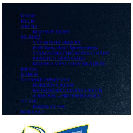
ÚVOD
KLUB
ARÉNA
ROZPIS PLOCHY
MLÁDEŽ
VÝCHOVNÝ PROCES
Profil školy, vízia a športové triedy
STANOVISKO TRÉNERSKEJ RADY
PRAVIDLÁ SPRÁVANIA
ROZPIS A VÝSLEDKY MLÁDEŽE
KRASO
NÁBOR
ČLENSKÉ PRÍSPEVKY
HOKEJOVÝ KLUB
KRASOKORČULIARSKY KLUB
0. ROČNÍK – PREDPRÍPRAVKA
VT AHL
Pravidlá VT AHL
KONTAKT