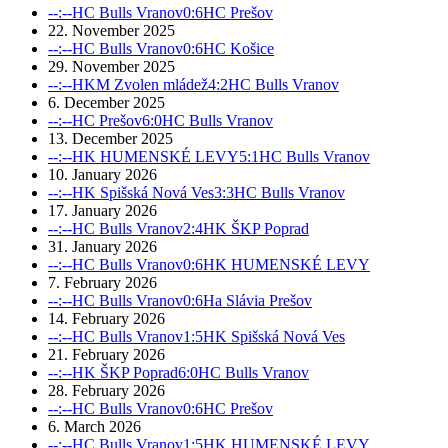
--:--
HC Bulls Vranov
0:6
HC Prešov
22. November 2025
--:--
HC Bulls Vranov
0:6
HC Košice
29. November 2025
--:--
HKM Zvolen mládež
4:2
HC Bulls Vranov
6. December 2025
--:--
HC Prešov
6:0
HC Bulls Vranov
13. December 2025
--:--
HK HUMENSKÉ LEVY
5:1
HC Bulls Vranov
10. January 2026
--:--
HK Spišská Nová Ves
3:3
HC Bulls Vranov
17. January 2026
--:--
HC Bulls Vranov
2:4
HK ŠKP Poprad
31. January 2026
--:--
HC Bulls Vranov
0:6
HK HUMENSKÉ LEVY
7. February 2026
--:--
HC Bulls Vranov
0:6
Ha Slávia Prešov
14. February 2026
--:--
HC Bulls Vranov
1:5
HK Spišská Nová Ves
21. February 2026
--:--
HK ŠKP Poprad
6:0
HC Bulls Vranov
28. February 2026
--:--
HC Bulls Vranov
0:6
HC Prešov
6. March 2026
--:--
HC Bulls Vranov
1:5
HK HUMENSKÉ LEVY