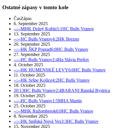
Ostatné zápasy v tomto kole
Čas
Zápas
6. September 2025
--:--
MHK Dolný Kubín
5:1
HC Bulls Vranov
13. September 2025
--:--
HC Bulls Vranov
4:2
HK Brezno
20. September 2025
--:--
HK ŠKP Poprad
6:0
HC Bulls Vranov
27. September 2025
--:--
HC Bulls Vranov
2:4
Ha Slávia Prešov
4. October 2025
--:--
HK HUMENSKÉ LEVY
6:0
HC Bulls Vranov
11. October 2025
--:--
HK Sršne Košice
4:2
HC Bulls Vranov
18. October 2025
20:13
HC Bulls Vranov
2:4
BARANI Banská Bystrica
19. October 2025
--:--
HC Bulls Vranov
1:5
MHA Martin
25. October 2025
--:--
MHK Ružomberok
6:0
HC Bulls Vranov
8. November 2025
--:--
HK Spišská Nová Ves
3:3
HC Bulls Vranov
15. November 2025