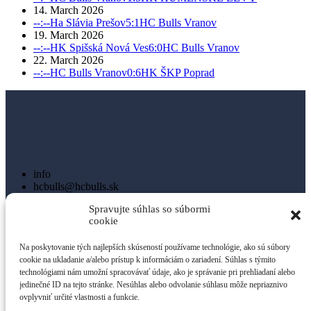
14. March 2026
--:--
Ha Slávia Prešov
5:1
HC Bulls Vranov
19. March 2026
--:--
HK Spišská Nová Ves
6:0
HC Bulls Vranov
22. March 2026
--:--
HC Bulls Vranov
0:6
HK ŠKP Poprad
info
hcbulls@hcbulls.sk
+421 918 989 838
Spravujte súhlas so súbormi
cookie
Adresa
Na poskytovanie tých najlepších skúseností používame technológie, ako sú súbory
HC Bulls Vranov,
cookie na ukladanie a/alebo prístup k informáciám o zariadení. Súhlas s týmito
Mlynská 1346,
technológiami nám umožní spracovávať údaje, ako je správanie pri prehliadaní alebo
Vranov nad Topľou, 093 01
jedinečné ID na tejto stránke. Nesúhlas alebo odvolanie súhlasu môže nepriaznivo
ovplyvniť určité vlastnosti a funkcie.