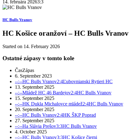
14. februára 2026
3:3
HC Bulls Vranov
HC Košice oranžoví – HC Bulls Vranov
Started on
14. February 2026
Ostatné zápasy v tomto kole
Čas
Zápas
6. September 2023
--:--
HC Bulls Vranov
2:4
Ľubovnianski Rytieri HC
13. September 2025
--:--
Mládež HC 46 Bardejov
2:4
HC Bulls Vranov
15. September 2025
--:--
HK Dukla Michalovce mládež
2:4
HC Bulls Vranov
20. September 2025
--:--
HC Bulls Vranov
2:4
HK ŠKP Poprad
27. September 2025
--:--
Ha Slávia Prešov
3:3
HC Bulls Vranov
4. October 2025
--:--
HC Bulls Vranov
3:3
HC Košice čierni