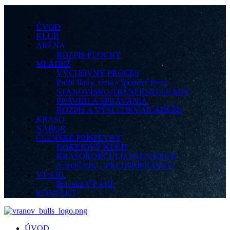
ÚVOD
KLUB
ARÉNA
ROZPIS PLOCHY
MLÁDEŽ
VÝCHOVNÝ PROCES
Profil školy, vízia a športové triedy
STANOVISKO TRÉNERSKEJ RADY
PRAVIDLÁ SPRÁVANIA
ROZPIS A VÝSLEDKY MLÁDEŽE
KRASO
NÁBOR
ČLENSKÉ PRÍSPEVKY
HOKEJOVÝ KLUB
KRASOKORČULIARSKY KLUB
0. ROČNÍK – PREDPRÍPRAVKA
VT AHL
Pravidlá VT AHL
KONTAKT
ÚVOD