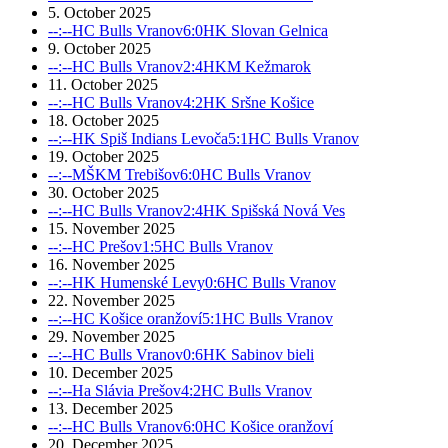
5. October 2025
--:--
HC Bulls Vranov
6:0
HK Slovan Gelnica
9. October 2025
--:--
HC Bulls Vranov
2:4
HKM Kežmarok
11. October 2025
--:--
HC Bulls Vranov
4:2
HK Sršne Košice
18. October 2025
--:--
HK Spiš Indians Levoča
5:1
HC Bulls Vranov
19. October 2025
--:--
MŠKM Trebišov
6:0
HC Bulls Vranov
30. October 2025
--:--
HC Bulls Vranov
2:4
HK Spišská Nová Ves
15. November 2025
--:--
HC Prešov
1:5
HC Bulls Vranov
16. November 2025
--:--
HK Humenské Levy
0:6
HC Bulls Vranov
22. November 2025
--:--
HC Košice oranžoví
5:1
HC Bulls Vranov
29. November 2025
--:--
HC Bulls Vranov
0:6
HK Sabinov bieli
10. December 2025
--:--
Ha Slávia Prešov
4:2
HC Bulls Vranov
13. December 2025
--:--
HC Bulls Vranov
6:0
HC Košice oranžoví
20. December 2025