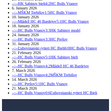
--:--
HK Sabinov bieli
4:2
HC Bulls Vranov
6. January 2026
--:--
MŠKM Trebišov
1:5
HC Bulls Vranov
10. January 2026
--:--
Mládež HC 46 Bardejov
5:1
HC Bulls Vranov
18. January 2026
--:--
HC Bulls Vranov
3:3
HK Sabinov modrí
24. January 2026
--:--
HC Bulls Vranov
3:3
HC Prešov
31. January 2026
--:--
Ľubovnianski rytieri HC Bieli
6:0
HC Bulls Vranov
21. February 2026
--:--
HC Bulls Vranov
5:1
HK Sabinov bieli
26. February 2026
--:--
HC Bulls Vranov
4:2
Mládež HC 46 Bardejov
7. March 2026
--:--
HC Bulls Vranov
4:2
MŠKM Trebišov
14. March 2026
--:--
HC Prešov
5:1
HC Bulls Vranov
21. March 2026
--:--
HC Bulls Vranov
0:6
Ľubovnianski rytieri HC Bieli