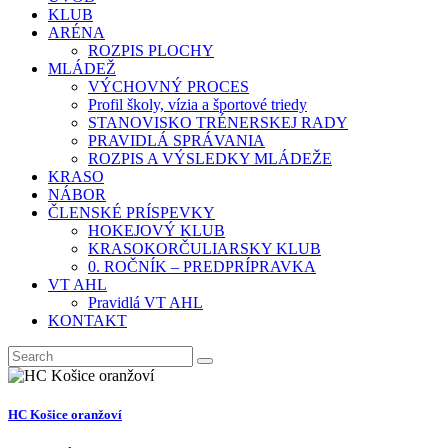
KLUB
ARÉNA
ROZPIS PLOCHY
MLÁDEŽ
VÝCHOVNÝ PROCES
Profil školy, vízia a športové triedy
STANOVISKO TRÉNERSKEJ RADY
PRAVIDLÁ SPRÁVANIA
ROZPIS A VÝSLEDKY MLÁDEŽE
KRASO
NÁBOR
ČLENSKÉ PRÍSPEVKY
HOKEJOVÝ KLUB
KRASOKORČULIARSKY KLUB
0. ROČNÍK – PREDPRÍPRAVKA
VT AHL
Pravidlá VT AHL
KONTAKT
HC Košice oranžoví