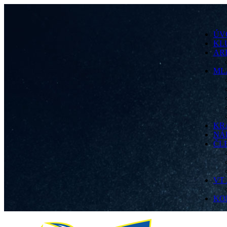
ÚV
KL
AR
ML
KR
NÁ
ČL
VT
KO