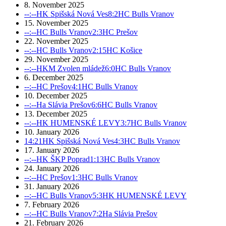
8. November 2025
--:--
HK Spišská Nová Ves
8:2
HC Bulls Vranov
15. November 2025
--:--
HC Bulls Vranov
2:3
HC Prešov
22. November 2025
--:--
HC Bulls Vranov
2:15
HC Košice
29. November 2025
--:--
HKM Zvolen mládež
6:0
HC Bulls Vranov
6. December 2025
--:--
HC Prešov
4:1
HC Bulls Vranov
10. December 2025
--:--
Ha Slávia Prešov
6:6
HC Bulls Vranov
13. December 2025
--:--
HK HUMENSKÉ LEVY
3:7
HC Bulls Vranov
10. January 2026
14:21
HK Spišská Nová Ves
4:3
HC Bulls Vranov
17. January 2026
--:--
HK ŠKP Poprad
1:13
HC Bulls Vranov
24. January 2026
--:--
HC Prešov
1:3
HC Bulls Vranov
31. January 2026
--:--
HC Bulls Vranov
5:3
HK HUMENSKÉ LEVY
7. February 2026
--:--
HC Bulls Vranov
7:2
Ha Slávia Prešov
21. February 2026