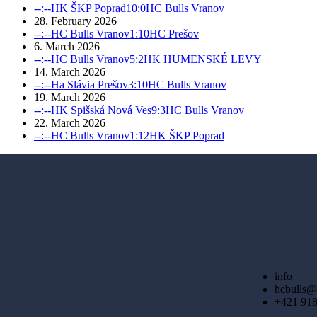
--:--
HK ŠKP Poprad
10:0
HC Bulls Vranov
28. February 2026
--:--
HC Bulls Vranov
1:10
HC Prešov
6. March 2026
--:--
HC Bulls Vranov
5:2
HK HUMENSKÉ LEVY
14. March 2026
--:--
Ha Slávia Prešov
3:10
HC Bulls Vranov
19. March 2026
--:--
HK Spišská Nová Ves
9:3
HC Bulls Vranov
22. March 2026
--:--
HC Bulls Vranov
1:12
HK ŠKP Poprad
info
hcbulls@
+421 918