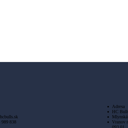
Adresa
HC Bull
hcbulls.sk
Mlynská
 989 838
Vranov 
093 01