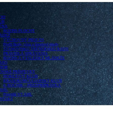
OD
UB
ÉNA
ROZPIS PLOCHY
ÁDEŽ
VÝCHOVNÝ PROCES
Profil školy, vízia a športové triedy
STANOVISKO TRÉNERSKEJ RADY
PRAVIDLÁ SPRÁVANIA
ROZPIS A VÝSLEDKY MLÁDEŽE
ASO
BOR
ENSKÉ PRÍSPEVKY
HOKEJOVÝ KLUB
KRASOKORČULIARSKY KLUB
0. ROČNÍK – PREDPRÍPRAVKA
 AHL
Pravidlá VT AHL
NTAKT