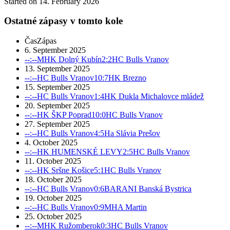
Started on
14. February 2026
Ostatné zápasy v tomto kole
Čas
Zápas
6. September 2025
--:--
MHK Dolný Kubín
2:2
HC Bulls Vranov
13. September 2025
--:--
HC Bulls Vranov
10:7
HK Brezno
15. September 2025
--:--
HC Bulls Vranov
1:4
HK Dukla Michalovce mládež
20. September 2025
--:--
HK ŠKP Poprad
10:0
HC Bulls Vranov
27. September 2025
--:--
HC Bulls Vranov
4:5
Ha Slávia Prešov
4. October 2025
--:--
HK HUMENSKÉ LEVY
2:5
HC Bulls Vranov
11. October 2025
--:--
HK Sršne Košice
5:1
HC Bulls Vranov
18. October 2025
--:--
HC Bulls Vranov
0:6
BARANI Banská Bystrica
19. October 2025
--:--
HC Bulls Vranov
0:9
MHA Martin
25. October 2025
--:--
MHK Ružomberok
0:3
HC Bulls Vranov