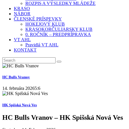
ROZPIS A VÝSLEDKY MLÁDEŽE
KRASO
NÁBOR
ČLENSKÉ PRÍSPEVKY
HOKEJOVÝ KLUB
KRASOKORČULIARSKY KLUB
0. ROČNÍK – PREDPRÍPRAVKA
VT AHL
Pravidlá VT AHL
KONTAKT
HC Bulls Vranov
14. februára 2026
5:6
HK Spišská Nová Ves
HC Bulls Vranov – HK Spišská Nová Ves