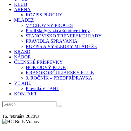
KLUB
ARÉNA
ROZPIS PLOCHY
MLÁDEŽ
VÝCHOVNÝ PROCES
Profil školy, vízia a športové triedy
STANOVISKO TRÉNERSKEJ RADY
PRAVIDLÁ SPRÁVANIA
ROZPIS A VÝSLEDKY MLÁDEŽE
KRASO
NÁBOR
ČLENSKÉ PRÍSPEVKY
HOKEJOVÝ KLUB
KRASOKORČULIARSKY KLUB
0. ROČNÍK – PREDPRÍPRAVKA
VT AHL
Pravidlá VT AHL
KONTAKT
16. februára 2020
vs