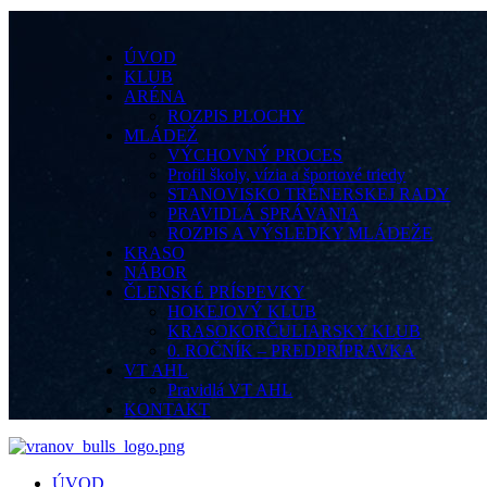
ÚVOD
KLUB
ARÉNA
ROZPIS PLOCHY
MLÁDEŽ
VÝCHOVNÝ PROCES
Profil školy, vízia a športové triedy
STANOVISKO TRÉNERSKEJ RADY
PRAVIDLÁ SPRÁVANIA
ROZPIS A VÝSLEDKY MLÁDEŽE
KRASO
NÁBOR
ČLENSKÉ PRÍSPEVKY
HOKEJOVÝ KLUB
KRASOKORČULIARSKY KLUB
0. ROČNÍK – PREDPRÍPRAVKA
VT AHL
Pravidlá VT AHL
KONTAKT
ÚVOD