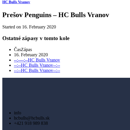
HC Bulls Vranov
Prešov Penguins – HC Bulls Vranov
Started on
16. February 2020
Ostatné zápasy v tomto kole
Čas
Zápas
16. February 2020
--:--
--:--
HC Bulls Vranov
--:--
HC Bulls Vranov
--:--
--:--
HC Bulls Vranov
--:--
info
hcbulls@hcbulls.sk
+421 918 989 838